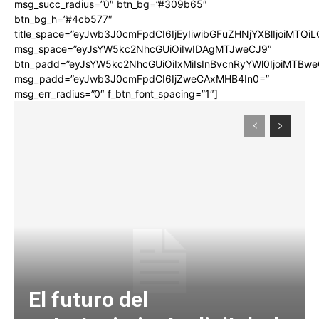
msg_succ_radius=”0″ btn_bg=”#309b65″
btn_bg_h=”#4cb577″
title_space=”eyJwb3J0cmFpdCI6IjEyIiwibGFuZHNjYXBlIjoiMTQi
msg_space=”eyJsYW5kc2NhcGUiOiIwIDAgMTJweCJ9″
btn_padd=”eyJsYW5kc2NhcGUiOiIxMiIsInBvcnRyYWl0IjoiMTBwe
msg_padd=”eyJwb3J0cmFpdCI6IjZweCAxMHB4In0=”
msg_err_radius=”0″ f_btn_font_spacing=”1″]
El futuro del