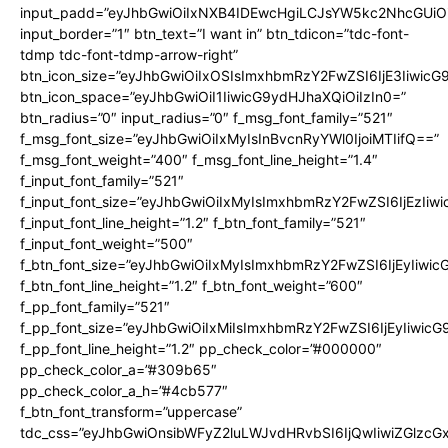
input_padd=”eyJhbGwiOiIxNXB4IDEwcHgiLCJsYW5kc2NhcGUiO
input_border=”1″ btn_text=”I want in” btn_tdicon=”tdc-font-
tdmp tdc-font-tdmp-arrow-right”
btn_icon_size=”eyJhbGwiOiIxOSIsImxhbmRzY2FwZSI6IjE3Iiwic
btn_icon_space=”eyJhbGwiOiI1IiwicG9ydHJhaXQiOiIzIn0=”
btn_radius=”0″ input_radius=”0″ f_msg_font_family=”521″
f_msg_font_size=”eyJhbGwiOiIxMyIsInBvcnRyYWl0IjoiMTIifQ==”
f_msg_font_weight=”400″ f_msg_font_line_height=”1.4″
f_input_font_family=”521″
f_input_font_size=”eyJhbGwiOiIxMyIsImxhbmRzY2FwZSI6IjEzIiw
f_input_font_line_height=”1.2″ f_btn_font_family=”521″
f_input_font_weight=”500″
f_btn_font_size=”eyJhbGwiOiIxMyIsImxhbmRzY2FwZSI6IjEyIiwi
f_btn_font_line_height=”1.2″ f_btn_font_weight=”600″
f_pp_font_family=”521″
f_pp_font_size=”eyJhbGwiOiIxMiIsImxhbmRzY2FwZSI6IjEyIiwic
f_pp_font_line_height=”1.2″ pp_check_color=”#000000″
pp_check_color_a=”#309b65″
pp_check_color_a_h=”#4cb577″
f_btn_font_transform=”uppercase”
tdc_css=”eyJhbGwiOnsibWFyZ2luLWJvdHRvbSI6IjQwIiwiZGlz