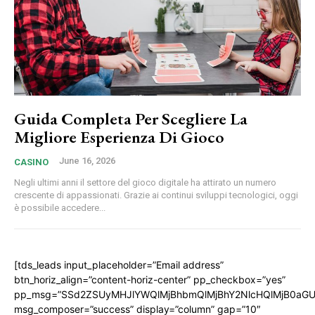
Guida Completa Per Scegliere La
Migliore Esperienza Di Gioco
June 16, 2026
CASINO
Negli ultimi anni il settore del gioco digitale ha attirato un numero
crescente di appassionati. Grazie ai continui sviluppi tecnologici, oggi
è possibile accedere...
[tds_leads input_placeholder=”Email address”
btn_horiz_align=”content-horiz-center” pp_checkbox=”yes”
pp_msg=”SSd2ZSUyMHJlYWQlMjBhbmQlMjBhY2NlcHQlMjB0aGU
msg_composer=”success” display=”column” gap=”10″