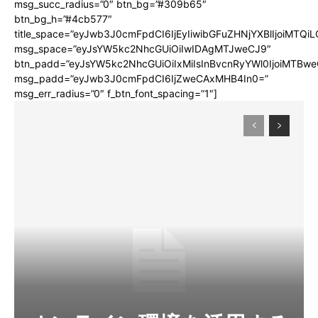
msg_succ_radius=”0″ btn_bg=”#309b65″
btn_bg_h=”#4cb577″
title_space=”eyJwb3J0cmFpdCI6IjEyIiwibGFuZHNjYXBlIjoiMTQi
msg_space=”eyJsYW5kc2NhcGUiOiIwIDAgMTJweCJ9″
btn_padd=”eyJsYW5kc2NhcGUiOiIxMiIsInBvcnRyYWl0IjoiMTBwe
msg_padd=”eyJwb3J0cmFpdCI6IjZweCAxMHB4In0=”
msg_err_radius=”0″ f_btn_font_spacing=”1″]