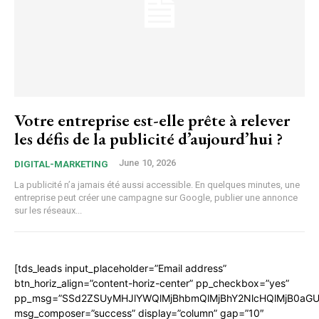
Votre entreprise est-elle prête à relever
les défis de la publicité d’aujourd’hui ?
June 10, 2026
DIGITAL-MARKETING
La publicité n’a jamais été aussi accessible. En quelques minutes, une
entreprise peut créer une campagne sur Google, publier une annonce
sur les réseaux...
[tds_leads input_placeholder=”Email address”
btn_horiz_align=”content-horiz-center” pp_checkbox=”yes”
pp_msg=”SSd2ZSUyMHJlYWQlMjBhbmQlMjBhY2NlcHQlMjB0aGU
msg_composer=”success” display=”column” gap=”10″