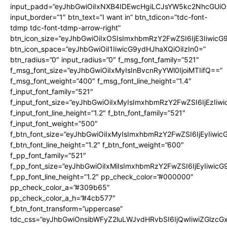
input_padd=”eyJhbGwiOiIxNXB4IDEwcHgiLCJsYW5kc2NhcGUiO
input_border=”1″ btn_text=”I want in” btn_tdicon=”tdc-font-
tdmp tdc-font-tdmp-arrow-right”
btn_icon_size=”eyJhbGwiOiIxOSIsImxhbmRzY2FwZSI6IjE3Iiwic
btn_icon_space=”eyJhbGwiOiI1IiwicG9ydHJhaXQiOiIzIn0=”
btn_radius=”0″ input_radius=”0″ f_msg_font_family=”521″
f_msg_font_size=”eyJhbGwiOiIxMyIsInBvcnRyYWl0IjoiMTIifQ==”
f_msg_font_weight=”400″ f_msg_font_line_height=”1.4″
f_input_font_family=”521″
f_input_font_size=”eyJhbGwiOiIxMyIsImxhbmRzY2FwZSI6IjEzIiw
f_input_font_line_height=”1.2″ f_btn_font_family=”521″
f_input_font_weight=”500″
f_btn_font_size=”eyJhbGwiOiIxMyIsImxhbmRzY2FwZSI6IjEyIiwi
f_btn_font_line_height=”1.2″ f_btn_font_weight=”600″
f_pp_font_family=”521″
f_pp_font_size=”eyJhbGwiOiIxMiIsImxhbmRzY2FwZSI6IjEyIiwic
f_pp_font_line_height=”1.2″ pp_check_color=”#000000″
pp_check_color_a=”#309b65″
pp_check_color_a_h=”#4cb577″
f_btn_font_transform=”uppercase”
tdc_css=”eyJhbGwiOnsibWFyZ2luLWJvdHRvbSI6IjQwIiwiZGlz